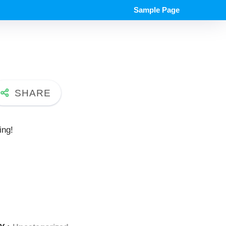
Sample Page
ing!