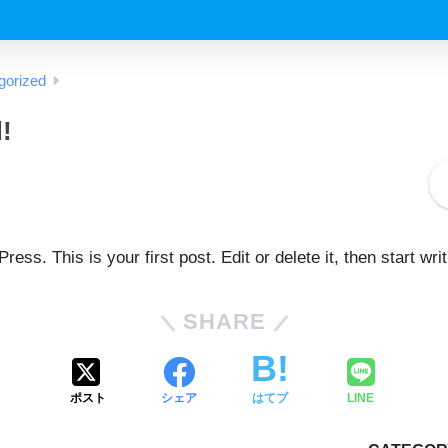
gorized
!
ss. This is your first post. Edit or delete it, then start writ
SHARE
ポスト
シェア
はてブ
LINE