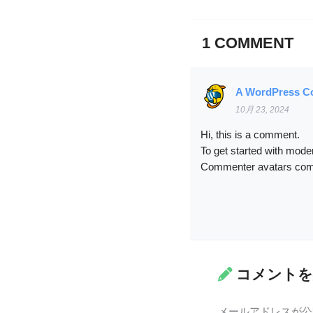
1
COMMENT
A WordPress C
10月 23, 2024
Hi, this is a comment.
To get started with mode
Commenter avatars co
コメントを
メールアドレスが公